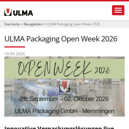
S
Toggl
e
k
t
Startseite
Neuigkeiten
ULMA Packaging Open Week 2026
i
o
ULMA Packaging Open Week 2026
n
e
n
19.05.2026
Innovative Verpackungslösungen live