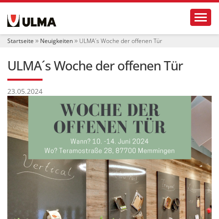
S
Toggl
e
k
t
Startseite
Neuigkeiten
ULMA´s Woche der offenen Tür
i
o
ULMA´s Woche der offenen Tür
n
e
n
23.05.2024