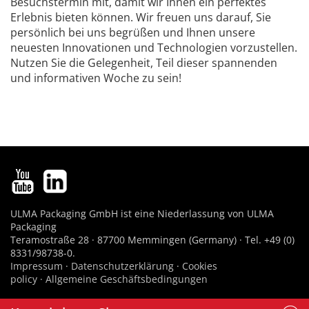
Besuchstermin mit, damit wir Ihnen ein perfektes
Erlebnis bieten können. Wir freuen uns darauf, Sie
persönlich bei uns begrüßen und Ihnen unsere
neuesten Innovationen und Technologien vorzustellen.
Nutzen Sie die Gelegenheit, Teil dieser spannenden
und informativen Woche zu sein!
ULMA Packaging GmbH ist eine Niederlassung von ULMA
Packaging
Teramostraße 28 · 87700 Memmingen (Germany) · Tel. +49 (0)
8331/98738-0.
Impressum
·
Datenschutzerklärung
·
Cookies
policy
·
Allgemeine Geschäftsbedingungen