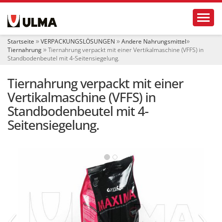
S
Toggl
e
k
t
Startseite
VERPACKUNGSLÖSUNGEN
Andere Nahrungsmittel
i
Tiernahrung
Tiernahrung verpackt mit einer Vertikalmaschine (VFFS) in
o
Standbodenbeutel mit 4-Seitensiegelung.
n
e
Tiernahrung verpackt mit einer
n
Vertikalmaschine (VFFS) in
Standbodenbeutel mit 4-
Seitensiegelung.
‹
›