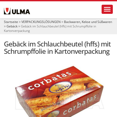
S
Toggl
e
k
t
Startseite
VERPACKUNGSLÖSUNGEN
Backwaren, Kekse und Süßwaren
i
Gebäck
Gebäck im Schlauchbeutel (hffs) mit Schrumpffolie in
o
Kartonverpackung
n
e
Gebäck im Schlauchbeutel (hffs) mit
n
Schrumpffolie in Kartonverpackung