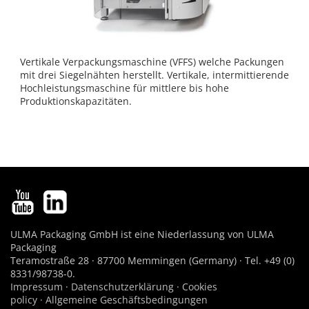
Vertikale Verpackungsmaschine (VFFS) welche Packungen
mit drei Siegelnähten herstellt. Vertikale, intermittierende
Hochleistungsmaschine für mittlere bis hohe
Produktionskapazitäten.
ULMA Packaging GmbH ist eine Niederlassung von ULMA
Packaging
Teramostraße 28 · 87700 Memmingen (Germany) · Tel. +49 (0)
8331/98738-0.
Impressum
·
Datenschutzerklärung
·
Cookies
policy
·
Allgemeine Geschäftsbedingungen