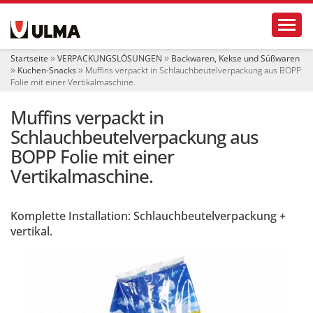
S
Toggl
e
k
t
Startseite
VERPACKUNGSLÖSUNGEN
Backwaren, Kekse und Süßwaren
i
Kuchen-Snacks
Muffins verpackt in Schlauchbeutelverpackung aus BOPP
o
Folie mit einer Vertikalmaschine.
n
e
Muffins verpackt in
n
Schlauchbeutelverpackung aus
BOPP Folie mit einer
Vertikalmaschine.
Komplette Installation: Schlauchbeutelverpackung +
vertikal.