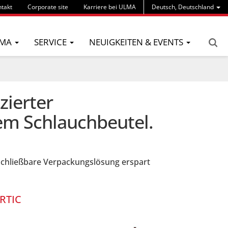
takt
Corporate site
Karriere bei ULMA
Deutsch, Deutschland
MA
SERVICE
NEUIGKEITEN & EVENTS
zierter
em Schlauchbeutel.
schließbare Verpackungslösung erspart
RTIC