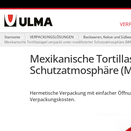
S
e
VER
k
t
S
Startseite
VERPACKUNGSLÖSUNGEN
Backwaren, Kekse und Süßw
i
i
Mexikanische Tortillastapel verpackt unter modifizierter Schutzatmosphäre (M
o
e
n
s
Mexikanische Tortilla
e
i
n
n
Schutzatmosphäre (M
d
h
i
e
r
:
Hermetische Verpackung mit einfacher Öffnu
Verpackungskosten.