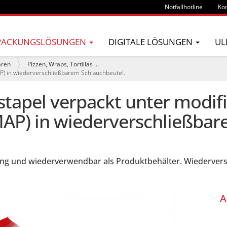
Notfallhotline
Kon
PACKUNGSLÖSUNGEN
DIGITALE LÖSUNGEN
UL
aren
Pizzen, Wraps, Tortillas …
AP) in wiederverschließbarem Schlauchbeutel.
stapel verpackt unter modifi
AP) in wiederverschließbar
ng und wiederverwendbar als Produktbehälter. Wiederver
A