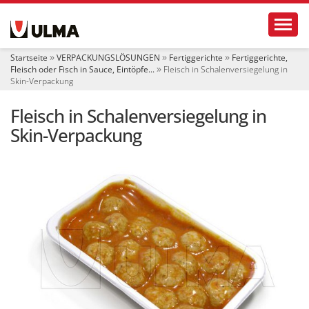
S
Toggl
e
k
t
Startseite
VERPACKUNGSLÖSUNGEN
Fertiggerichte
Fertiggerichte,
i
Fleisch oder Fisch in Sauce, Eintöpfe...
Fleisch in Schalenversiegelung in
o
Skin-Verpackung
n
e
Fleisch in Schalenversiegelung in
n
Skin-Verpackung