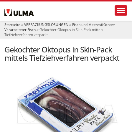
S
Toggl
e
k
t
Startseite
VERPACKUNGSLÖSUNGEN
Fisch und Meeresfrüchte
i
Verarbeiteter Fisch
Gekochter Oktopus in Skin-Pack mittels
o
Tiefziehverfahren verpackt
n
e
Gekochter Oktopus in Skin-Pack
n
mittels Tiefziehverfahren verpackt