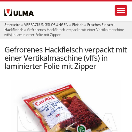
S
Toggl
e
k
t
Startseite
VERPACKUNGSLÖSUNGEN
Fleisch
Frisches Fleisch -
i
Hackfleisch
Gefrorenes Hackfleisch verpackt mit einer Vertikalmaschine
o
(vffs) in laminierter Folie mit Zipper
n
e
Gefrorenes Hackfleisch verpackt mit
n
einer Vertikalmaschine (vffs) in
laminierter Folie mit Zipper