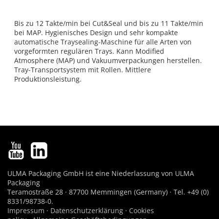
Bis zu 12 Takte/min bei Cut&Seal und bis zu 11 Takte/min
bei MAP. Hygienisches Design und sehr kompakte
automatische Traysealing-Maschine für alle Arten von
vorgeformten regulären Trays. Kann Modified
Atmosphere (MAP) und Vakuumverpackungen herstellen.
Tray-Transportsystem mit Rollen. Mittlere
Produktionsleistung.
ULMA Packaging GmbH ist eine Niederlassung von ULMA
Packaging
Teramostraße 28 · 87700 Memmingen (Germany) · Tel. +49 (0)
8331/98738-0.
Impressum
·
Datenschutzerklärung
·
Cookies