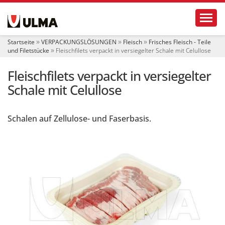
S
Toggl
e
k
t
Startseite
VERPACKUNGSLÖSUNGEN
Fleisch
Frisches Fleisch - Teile
i
und Filetstücke
Fleischfilets verpackt in versiegelter Schale mit Celullose
o
n
Fleischfilets verpackt in versiegelter
e
n
Schale mit Celullose
Schalen auf Zellulose- und Faserbasis.