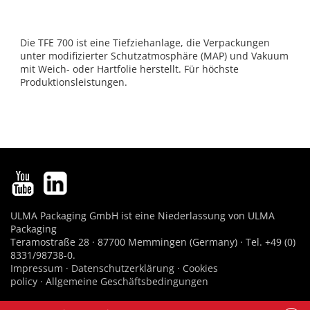
Die TFE 700 ist eine Tiefziehanlage, die Verpackungen
unter modifizierter Schutzatmosphäre (MAP) und Vakuum
mit Weich- oder Hartfolie herstellt. Für höchste
Produktionsleistungen.
ULMA Packaging GmbH ist eine Niederlassung von ULMA
Packaging
Teramostraße 28 · 87700 Memmingen (Germany) · Tel. +49 (0)
8331/98738-0.
Impressum
·
Datenschutzerklärung
·
Cookies
policy
·
Allgemeine Geschäftsbedingungen