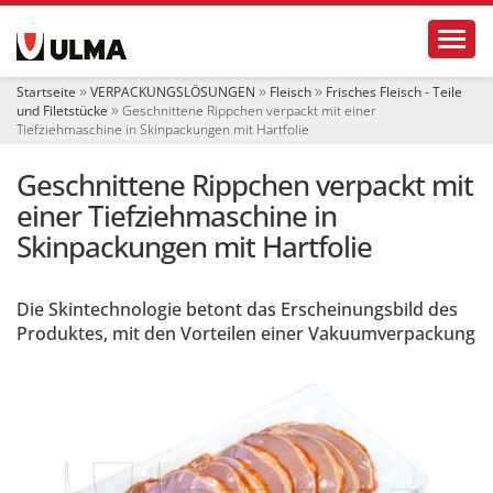
S
Toggl
e
k
t
Startseite
VERPACKUNGSLÖSUNGEN
Fleisch
Frisches Fleisch - Teile
i
und Filetstücke
Geschnittene Rippchen verpackt mit einer
o
Tiefziehmaschine in Skinpackungen mit Hartfolie
n
e
Geschnittene Rippchen verpackt mit
n
einer Tiefziehmaschine in
Skinpackungen mit Hartfolie
Die Skintechnologie betont das Erscheinungsbild des
Produktes, mit den Vorteilen einer Vakuumverpackung