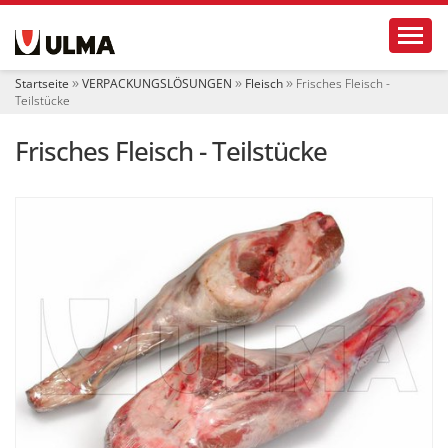
S
Toggl
e
k
t
Startseite
VERPACKUNGSLÖSUNGEN
Fleisch
Frisches Fleisch -
i
Teilstücke
o
n
Frisches Fleisch - Teilstücke
e
n