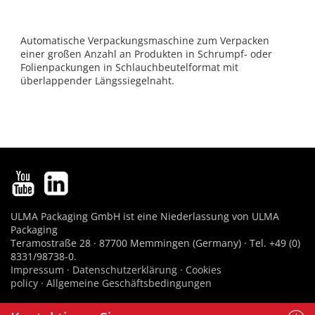
Automatische Verpackungsmaschine zum Verpacken
einer großen Anzahl an Produkten in Schrumpf- oder
Folienpackungen in Schlauchbeutelformat mit
überlappender Längssiegelnaht.
ULMA Packaging GmbH ist eine Niederlassung von ULMA
Packaging
Teramostraße 28 · 87700 Memmingen (Germany) · Tel. +49 (0)
8331/98738-0.
Impressum
·
Datenschutzerklärung
·
Cookies
policy
·
Allgemeine Geschäftsbedingungen