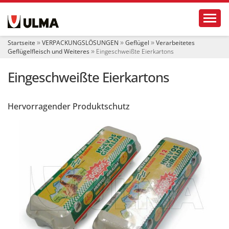
S
Toggl
e
k
t
Startseite
VERPACKUNGSLÖSUNGEN
Geflügel
Verarbeitetes
i
Geflügelfleisch und Weiteres
Eingeschweißte Eierkartons
o
n
Eingeschweißte Eierkartons
e
n
Hervorragender Produktschutz