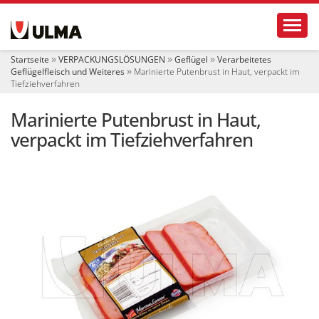
S
Toggl
e
k
t
Startseite
VERPACKUNGSLÖSUNGEN
Geflügel
Verarbeitetes
i
Geflügelfleisch und Weiteres
Marinierte Putenbrust in Haut, verpackt im
o
Tiefziehverfahren
n
e
Marinierte Putenbrust in Haut,
n
verpackt im Tiefziehverfahren