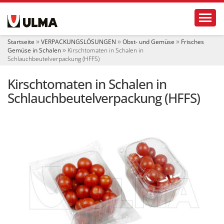
S
Toggl
e
k
t
Startseite
VERPACKUNGSLÖSUNGEN
Obst- und Gemüse
Frisches
i
Gemüse in Schalen
Kirschtomaten in Schalen in
o
Schlauchbeutelverpackung (HFFS)
n
e
Kirschtomaten in Schalen in
n
Schlauchbeutelverpackung (HFFS)