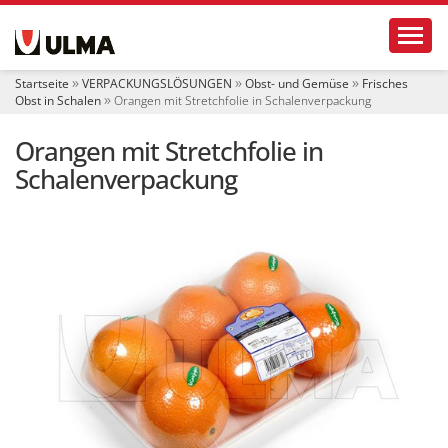
S
Toggl
e
k
t
Startseite
VERPACKUNGSLÖSUNGEN
Obst- und Gemüse
Frisches
i
Obst in Schalen
Orangen mit Stretchfolie in Schalenverpackung
o
n
Orangen mit Stretchfolie in
e
n
Schalenverpackung