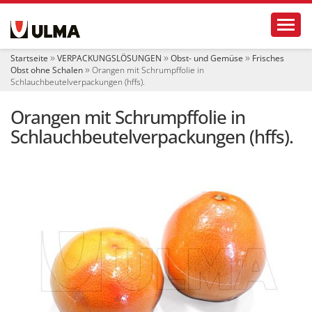
S
Toggl
e
k
t
Startseite
VERPACKUNGSLÖSUNGEN
Obst- und Gemüse
Frisches
i
Obst ohne Schalen
Orangen mit Schrumpffolie in
o
Schlauchbeutelverpackungen (hffs).
n
e
Orangen mit Schrumpffolie in
n
Schlauchbeutelverpackungen (hffs).