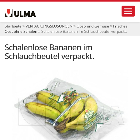
S
Toggl
e
k
t
Startseite
VERPACKUNGSLÖSUNGEN
Obst- und Gemüse
Frisches
i
Obst ohne Schalen
Schalenlose Bananen im Schlauchbeutel verpackt.
o
n
Schalenlose Bananen im
e
n
Schlauchbeutel verpackt.