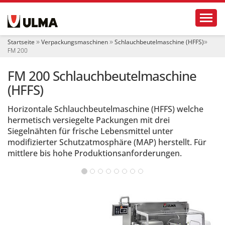
S
Toggl
e
k
t
Startseite
Verpackungsmaschinen
Schlauchbeutelmaschine (HFFS)
i
FM 200
o
n
FM 200 Schlauchbeutelmaschine
e
n
(HFFS)
Horizontale Schlauchbeutelmaschine (HFFS) welche
hermetisch versiegelte Packungen mit drei
Siegelnähten für frische Lebensmittel unter
modifizierter Schutzatmosphäre (MAP) herstellt. Für
mittlere bis hohe Produktionsanforderungen.