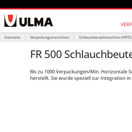
S
e
VER
k
t
S
Startseite
Verpackungsmaschinen
Schlauchbeutelmaschine (HFFS)
i
i
o
e
FR 500 Schlauchbeut
n
s
e
i
n
n
d
Bis zu 1000 Verpackungen/Min. Horizontale S
h
i
herstellt. Sie wurde speziell zur Integration
e
r
: