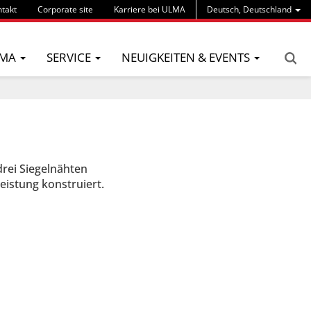
takt
Corporate site
Karriere bei ULMA
Deutsch, Deutschland
MA
SERVICE
NEUIGKEITEN & EVENTS
rei Siegelnähten
eistung konstruiert.