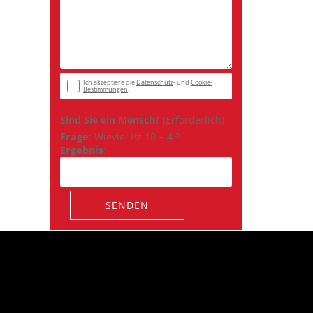
Ich akzeptiere die
Datenschutz
- und
Cookie-
Bestimmungen
.
Sind Sie ein Mensch?
(Erforderlich)
Frage
:
Wieviel ist 10 + 4 ?
Ergebnis
:
SENDEN