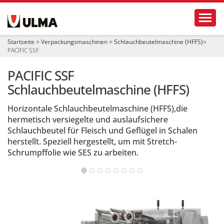
S
Toggl
e
k
t
Startseite
Verpackungsmaschinen
Schlauchbeutelmaschine (HFFS)
i
PACIFIC SSF
o
n
PACIFIC SSF
e
n
Schlauchbeutelmaschine (HFFS)
Horizontale Schlauchbeutelmaschine (HFFS),die
hermetisch versiegelte und auslaufsichere
Schlauchbeutel für Fleisch und Geflügel in Schalen
herstellt. Speziell hergestellt, um mit Stretch-
Schrumpffolie wie SES zu arbeiten.