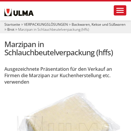
S
Toggl
e
k
t
Startseite
VERPACKUNGSLÖSUNGEN
Backwaren, Kekse und Süßwaren
i
Brot
Marzipan in Schlauchbeutelverpackung (hffs)
o
n
Marzipan in
e
n
Schlauchbeutelverpackung (hffs)
Ausgezeichnete Präsentation für den Verkauf an
Firmen die Marzipan zur Kuchenherstellung etc.
verwenden