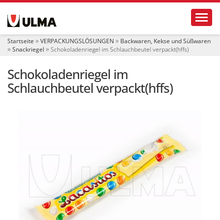
S
Toggl
e
k
t
Startseite
VERPACKUNGSLÖSUNGEN
Backwaren, Kekse und Süßwaren
i
Snackriegel
Schokoladenriegel im Schlauchbeutel verpackt(hffs)
o
n
Schokoladenriegel im
e
n
Schlauchbeutel verpackt(hffs)