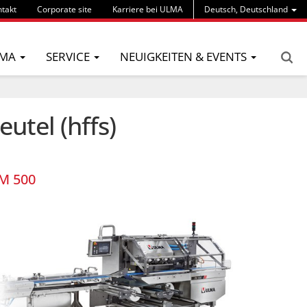
takt
Corporate site
Karriere bei ULMA
Deutsch, Deutschland
MA
SERVICE
NEUIGKEITEN & EVENTS
utel (hffs)
M 500