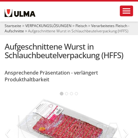
S
Toggl
e
k
t
Startseite
VERPACKUNGSLÖSUNGEN
Fleisch
Verarbeitetes Fleisch -
i
Aufschnitte
Aufgeschnittene Wurst in Schlauchbeutelverpackung (HFFS)
o
n
Aufgeschnittene Wurst in
e
n
Schlauchbeutelverpackung (HFFS)
Ansprechende Präsentation - verlängert
Produkthaltbarkeit
‹
›