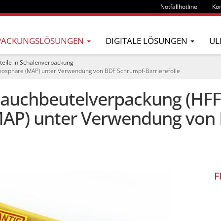
Notfallhotline
Kon
PACKUNGSLÖSUNGEN
DIGITALE LÖSUNGEN
UL
teile in Schalenverpackung
tmosphäre (MAP) unter Verwendung von BDF Schrumpf-Barrierefolie
lauchbeutelverpackung (HFFS
AP) unter Verwendung von
F