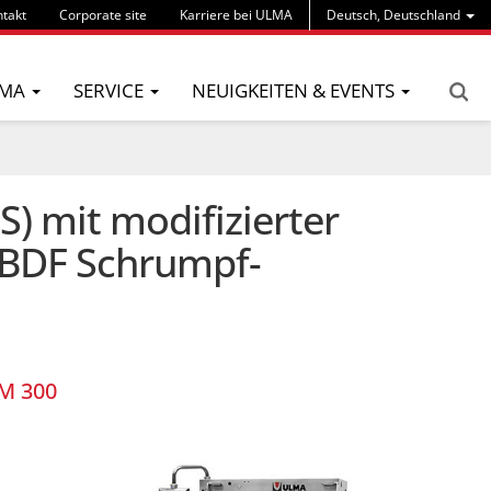
takt
Corporate site
Karriere bei ULMA
Deutsch, Deutschland
MA
SERVICE
NEUIGKEITEN & EVENTS
) mit modifizierter
 BDF Schrumpf-
M 300