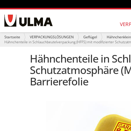
S
e
VER
k
t
S
Startseite
VERPACKUNGSLÖSUNGEN
Geflügel
Hähnchenklein
i
i
Hähnchenteile in Schlauchbeutelverpackung (HFFS) mit modifizierter Schutza
o
e
n
s
Hähnchenteile in Sch
e
i
n
n
Schutzatmosphäre (M
d
h
i
Barrierefolie
e
r
: